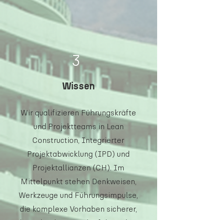
3
Wissen
Wir qualifizieren Führungskräfte
und Projektteams in Lean
Construction, Integrierter
Projektabwicklung (IPD) und
Projektallianzen (CH). Im
Mittelpunkt stehen Denkweisen,
Werkzeuge und Führungsimpulse,
die komplexe Vorhaben sicherer,