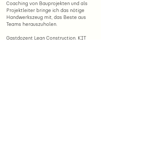
Coaching von Bauprojekten und als
Projektleiter bringe ich das nötige
Handwerkszeug mit, das Beste aus
Teams herauszuholen.
Gastdozent Lean Construction, KIT
Gastdozent Integrierte
Projektabwicklung, HSLU
Kontakt:
mark@besserebauwelt.ch
+41 76 731 06 06