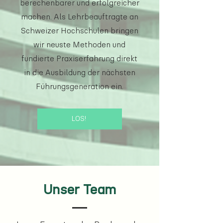
berechenbarer und erfolgreicher
machen. Als Lehrbeauftragte an
Schweizer Hochschulen bringen
wir neuste Methoden und
fundierte Praxiserfahrung direkt
in die Ausbildung der nächsten
Führungsgeneration ein.
LOS!
Unser Team