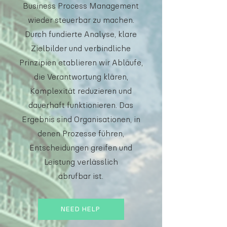
Business Process Management
wieder steuerbar zu machen.
Durch fundierte Analyse, klare
Zielbilder und verbindliche
Prinzipien etablieren wir Abläufe,
die Verantwortung klären,
Komplexität reduzieren und
dauerhaft funktionieren. Das
Ergebnis sind Organisationen, in
denen Prozesse führen,
Entscheidungen greifen und
Leistung verlässlich
abrufbar ist.
NEED HELP