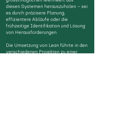
grösstmöglichen Mehrwert aus
diesen Systemen herauszuholen – sei
es durch präzisere Planung,
effizientere Abläufe oder die
frühzeitige Identifikation und Lösung
von Herausforderungen.
Die Umsetzung von Lean führte in den
verschiedenen Projekten zu einer
nachhaltigen Verbesserung der
Zusammenarbeit, einer klaren
Prozessstruktur und optimierten
Projektabläufen. Die Erfahrungen aus
Basel zeigen eindrucksvoll, wie Lean
nicht nur Prozesse, sondern auch die
Kultur und Denkweise in Bauprojekten
positiv beeinflusst.